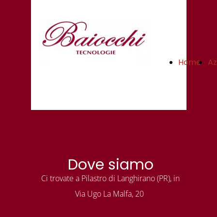
Home
Az
Baiocchi
Tecnologie
Dove siamo
Ci trovate a Pilastro di Langhirano (PR), in
Via Ugo La Malfa, 20